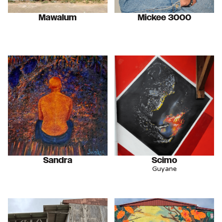
Mawalum
Mickee 3000
Sandra
Scimo
Guyane