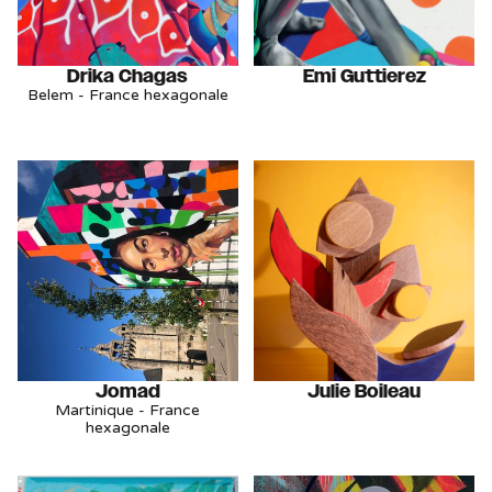
Drika Chagas
Emi Guttierez
Belem - France hexagonale
Jomad
Julie Boileau
Martinique - France
hexagonale