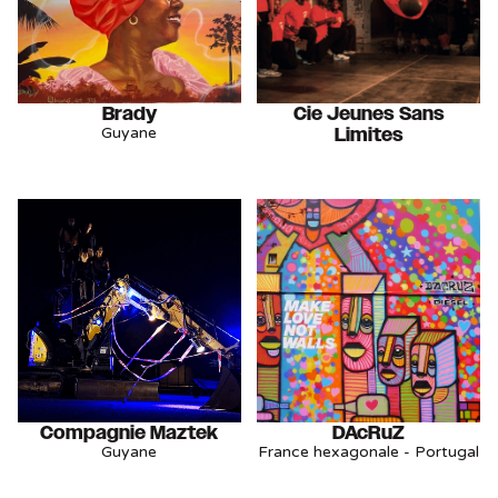
Brady
Cie Jeunes Sans
Limites
Guyane
Compagnie Maztek
DAcRuZ
Guyane
France hexagonale - Portugal