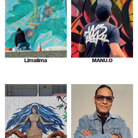
Limalima
MANU.O