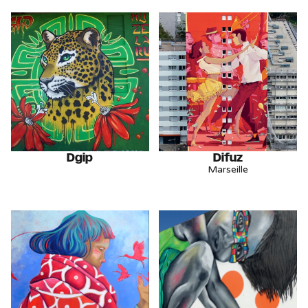
Dgip
Difuz
Marseille