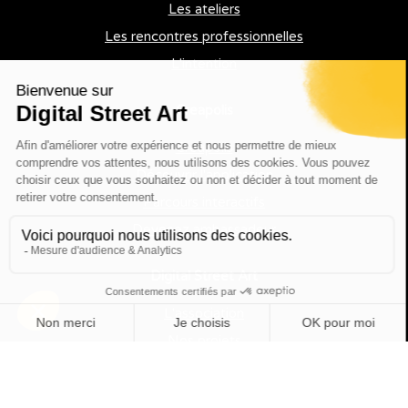
Les ateliers
Les rencontres professionnelles
L'intention
Creapolis
Creapolis
Découvrir l'application
Parcours interactifs
Devenez ambassadeur
Digital Street Art
L'association
Nos projets
Professionnels